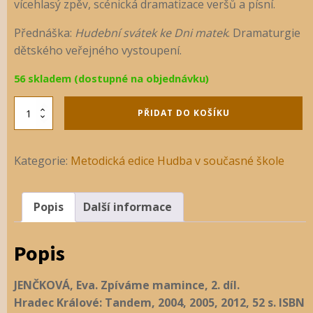
vícehlasý zpěv, scénická dramatizace veršů a písní.
Přednáška:
Hudební svátek ke Dni matek
. Dramaturgie
dětského veřejného vystoupení.
56 skladem (dostupné na objednávku)
Zpíváme
PŘIDAT DO KOŠÍKU
mamince
2.
díl
Kategorie:
Metodická edice Hudba v současné škole
množství
Popis
Další informace
Popis
JENČKOVÁ, Eva. Zpíváme mamince, 2. díl.
Hradec Králové: Tandem, 2004, 2005, 2012, 52 s. ISBN