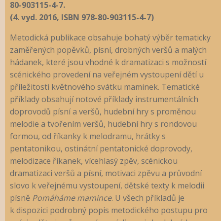
80-903115-4-7.
(4. vyd. 2016, ISBN 978-80-903115-4-7)
Metodická publikace obsahuje bohatý výběr tematicky
zaměřených popěvků, písní, drobných veršů a malých
hádanek, které jsou vhodné k dramatizaci s možností
scénického provedení na veřejném vystoupení dětí u
příležitosti květnového svátku maminek. Tematické
příklady obsahují notové příklady instrumentálních
doprovodů písní a veršů, hudební hry s proměnou
melodie a tvořením veršů, hudební hry s rondovou
formou, od říkanky k melodramu, hrátky s
pentatonikou, ostinátní pentatonické doprovody,
melodizace říkanek, vícehlasý zpěv, scénickou
dramatizaci veršů a písní, motivaci zpěvu a průvodní
slovo k veřejnému vystoupení, dětské texty k melodii
písně
Pomáháme mamince
. U všech příkladů je
k dispozici podrobný popis metodického postupu pro