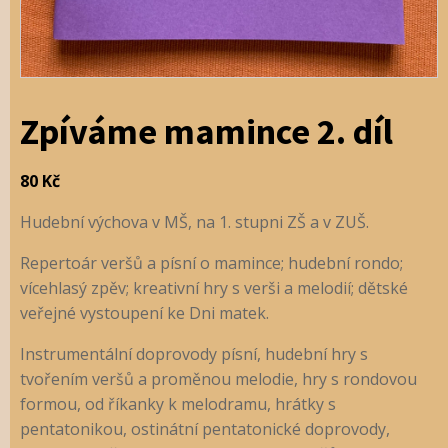
Zpíváme mamince 2. díl
80
Kč
Hudební výchova v MŠ, na 1. stupni ZŠ a v ZUŠ.
Repertoár veršů a písní o mamince; hudební rondo;
vícehlasý zpěv; kreativní hry s verši a melodií; dětské
veřejné vystoupení ke Dni matek.
Instrumentální doprovody písní, hudební hry s
tvořením veršů a proměnou melodie, hry s rondovou
formou, od říkanky k melodramu, hrátky s
pentatonikou, ostinátní pentatonické doprovody,