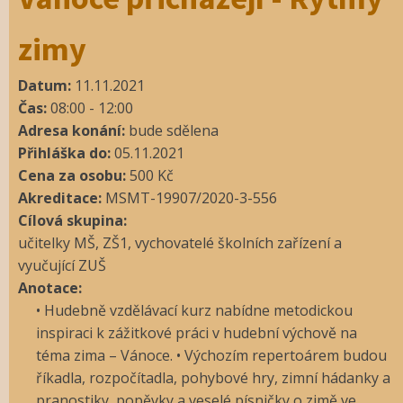
zimy
Datum:
11.11.2021
Čas:
08:00
-
12:00
Adresa konání:
bude sdělena
Přihláška do:
05.11.2021
Cena za osobu:
500
Kč
Akreditace:
MSMT-19907/2020-3-556
Cílová skupina:
učitelky MŠ, ZŠ1, vychovatelé školních zařízení a
vyučující ZUŠ
Anotace:
• Hudebně vzdělávací kurz nabídne metodickou
inspiraci k zážitkové práci v hudební výchově na
téma zima – Vánoce. • Výchozím repertoárem budou
říkadla, rozpočítadla, pohybové hry, zimní hádanky a
pranostiky, popěvky a veselé písničky o zimě ve