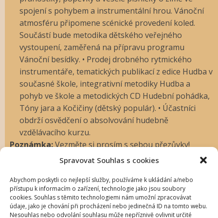
spojení s pohybem a instrumentální hrou. Vánoční
atmosféru připomene scénické provedení koled.
Součástí bude metodika dětského veřejného
vystoupení, zaměřená na přípravu programu
Vánoční besídky. • Prodej drobného rytmického
instrumentáře, tematických publikací z edice Hudba v
současné škole, integrativní metodiky Hudba a
pohyb ve škole a metodických CD Hudební pohádka,
Tóny jara a Kočičiny (dětský populár). • Účastníci
obdrží osvědčení o absolvování hudebně
vzdělávacího kurzu.
Poznámka:
Vezměte si prosím s sebou přezůvky!
Spravovat Souhlas s cookies
Přihlášování bude
Abychom poskytli co nejlepší služby, používáme k ukládání a/nebo
přístupu k informacím o zařízení, technologie jako jsou soubory
umožněno až od
cookies. Souhlas s těmito technologiemi nám umožní zpracovávat
údaje, jako je chování při procházení nebo jedinečná ID na tomto webu.
Nesouhlas nebo odvolání souhlasu může nepříznivě ovlivnit určité