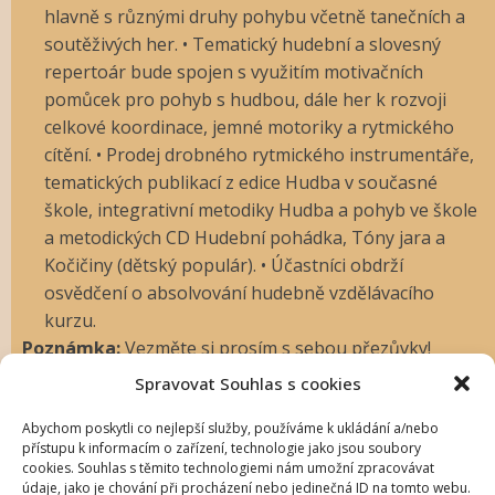
hlavně s různými druhy pohybu včetně tanečních a
soutěživých her. • Tematický hudební a slovesný
repertoár bude spojen s využitím motivačních
pomůcek pro pohyb s hudbou, dále her k rozvoji
celkové koordinace, jemné motoriky a rytmického
cítění. • Prodej drobného rytmického instrumentáře,
tematických publikací z edice Hudba v současné
škole, integrativní metodiky Hudba a pohyb ve škole
a metodických CD Hudební pohádka, Tóny jara a
Kočičiny (dětský populár). • Účastníci obdrží
osvědčení o absolvování hudebně vzdělávacího
kurzu.
Poznámka:
Vezměte si prosím s sebou přezůvky!
Spravovat Souhlas s cookies
Přihlášování bude
Abychom poskytli co nejlepší služby, používáme k ukládání a/nebo
přístupu k informacím o zařízení, technologie jako jsou soubory
umožněno až od
cookies. Souhlas s těmito technologiemi nám umožní zpracovávat
údaje, jako je chování při procházení nebo jedinečná ID na tomto webu.