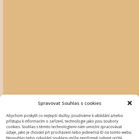
Spravovat Souhlas s cookies
Abychom poskytli co nejlepší služby, používáme k ukládání a/nebo
přístupu k informacím o zařízení, technologie jako jsou soubory
cookies. Souhlas s těmito technologiemi nám umožní zpracovávat
údaje, jako je chování při procházení nebo jedinečná ID na tomto webu.
Nesouhlas nebo odvolání souhlasu může nepříznivě ovlivnit určité